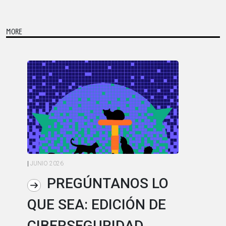
MORE
|
JUNIO 2026
|
MA
PREGÚNTANOS LO
QUE SEA: EDICIÓN DE
E
CIBERSEGURIDAD
D