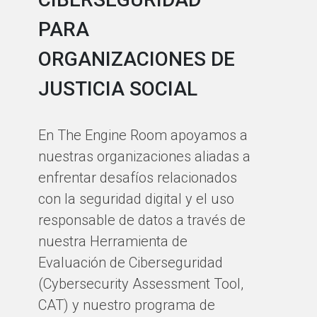
PARA
E
ORGANIZACIONES DE
P
JUSTICIA SOCIAL
Y
S
En The Engine Room apoyamos a
D
nuestras organizaciones aliadas a
P
enfrentar desafíos relacionados
con la seguridad digital y el uso
M
responsable de datos a través de
nuestra Herramienta de
A 
Evaluación de Ciberseguridad
ap
(Cybersecurity Assessment Tool,
he
CAT) y nuestro programa de