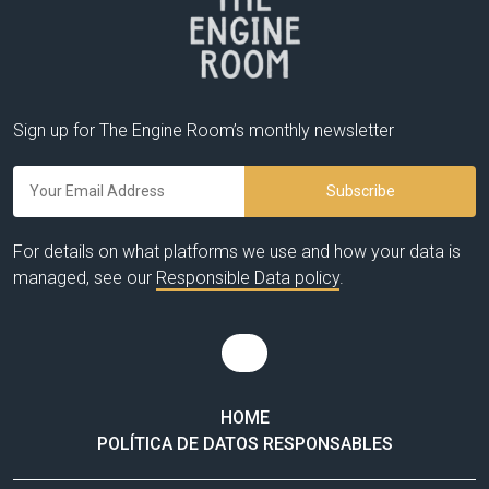
BY 
MU
Sign up for The Engine Room’s monthly newsletter
For details on what platforms we use and how your data is
managed, see our
Responsible Data policy
.
HOME
POLÍTICA DE DATOS RESPONSABLES