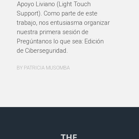
pr
Apoyo Liviano (Light Touch
co
Support). Como parte de este
in
trabajo, nos entusiasma organizar
op
nuestra primera sesión de
de
Pregúntanos lo que sea: Edición
pa
de Ciberseguridad.
a 
ci
BY PATRICIA MUSOMBA
de
(C
ll
ex
po
us
la