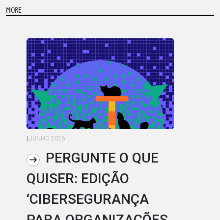
MORE
|
JUNHO 2026
|
MA
PERGUNTE O QUE
QUISER: EDIÇÃO
E
‘CIBERSEGURANÇA
D
PARA ORGANIZAÇÕES
E