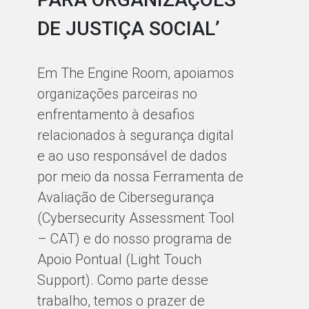
DE JUSTIÇA SOCIAL’
P
E
Em The Engine Room, apoiamos
F
organizações parceiras no
P
enfrentamento à desafios
relacionados à segurança digital
P
e ao uso responsável de dados
M
por meio da nossa Ferramenta de
Avaliação de Cibersegurança
(Cybersecurity Assessment Tool
Po
– CAT) e do nosso programa de
ap
Apoio Pontual (Light Touch
te
Support). Como parte desse
cr
trabalho, temos o prazer de
co