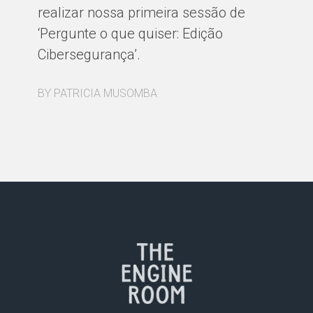
realizar nossa primeira sessão de
pa
‘Pergunte o que quiser: Edição
ri
Cibersegurança’.
ut
Co
BY PATRICIA MUSOMBA
co
so
Fe
Se
or
co
ab
so
da
Gl