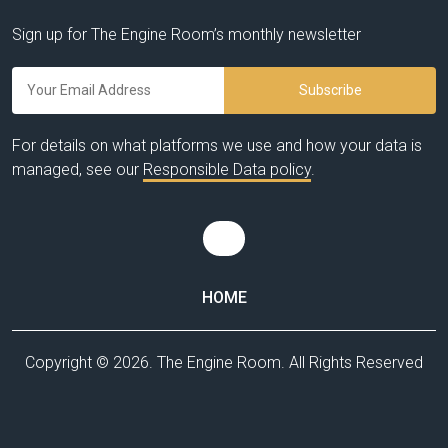
BY
Sign up for The Engine Room’s monthly newsletter
ES
For details on what platforms we use and how your data is
managed, see our
Responsible Data policy
.
HOME
Copyright © 2026. The Engine Room. All Rights Reserved