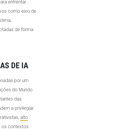
ara enfrentar
ivos como eixo de
clima,
dotadas de forma
AS DE IA
ionadas por um
tuições do Mundo
stantes das
em a privilegiar
ativistas,
alto
 os contextos