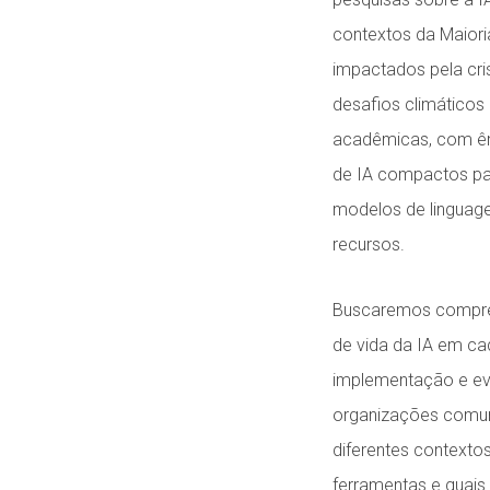
contextos da Maiori
impactados pela cri
desafios climáticos
acadêmicas, com ênf
de IA compactos pa
modelos de linguag
recursos.
Buscaremos compree
de vida da IA em ca
implementação e eve
organizações comun
diferentes context
ferramentas e quais