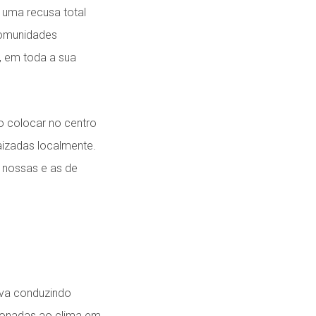
uma recusa total
comunidades
, em toda a sua
ao colocar no centro
izadas localmente.
 nossas e as de
iva conduzindo
ionadas ao clima em