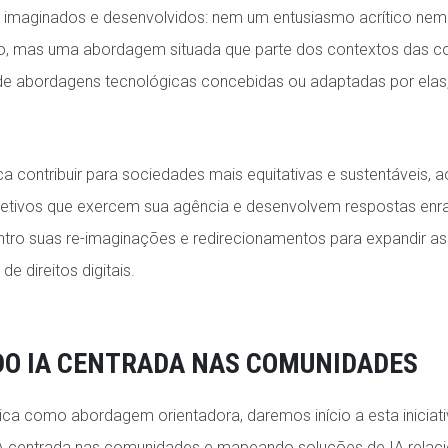
imaginados e desenvolvidos: nem um entusiasmo acrítico nem 
so, mas uma abordagem situada que parte dos contextos das 
de abordagens tecnológicas concebidas ou adaptadas por elas
ca contribuir para sociedades mais equitativas e sustentáveis, 
letivos que exercem sua agência e desenvolvem respostas enra
ro suas re-imaginações e redirecionamentos para expandir as
e direitos digitais.
DO IA CENTRADA NAS COMUNIDADES
tica como abordagem orientadora, daremos início a esta iniciat
IA centrada nas comunidades e mapeando soluções de IA relac