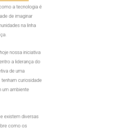
 como a tecnologia é
dade de imaginar
unidades na linha
iça.
oje nossa iniciativa
ntro a liderança do
etiva de uma
 tenham curiosidade
m um ambiente
ue existem diversas
sobre como os