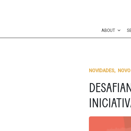
Skip
to
content
ABOUT
S
NOVIDADES
,
NOVO
DESAFIAN
INICIATI