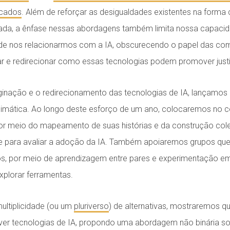
icados
. Além de reforçar as desigualdades existentes na forma
izada, a ênfase nessas abordagens também limita nossa capaci
 de nos relacionarmos com a IA, obscurecendo o papel das com
ar e redirecionar como essas tecnologias podem promover just
ginação e o redirecionamento das tecnologias de IA, lançamos h
limática. Ao longo deste esforço de um ano, colocaremos no ce
or meio do mapeamento de suas histórias e da construção col
te para avaliar a adoção da IA. Também apoiaremos grupos que
s, por meio de aprendizagem entre pares e experimentação e
explorar ferramentas.
ultiplicidade (ou um
pluriverso
) de alternativas, mostraremos q
ver tecnologias de IA, propondo uma abordagem não binária 