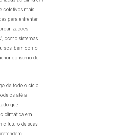
e coletivos mais
as para enfrentar
e organizações
s”, como sistemas
ecursos, bem como
 menor consumo de
o de todo o ciclo
modelos até a
itado que
o climática em
 o futuro de suas
 pretendem