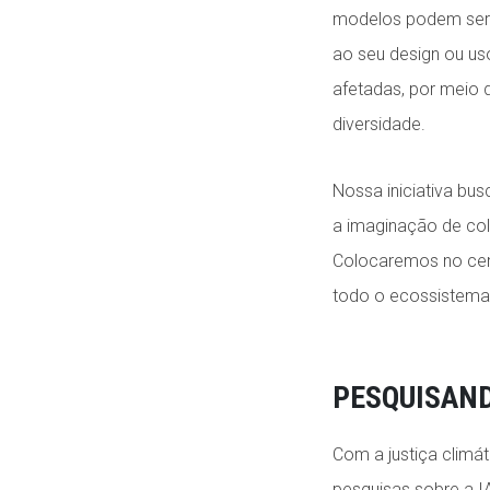
modelos podem ser 
ao seu design ou u
afetadas, por meio 
diversidade.
Nossa iniciativa bus
a imaginação de co
Colocaremos no cent
todo o ecossistema d
PESQUISAN
Com a justiça climá
pesquisas sobre a 