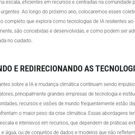
na escala, eficientes em recursos e centradas na comunidade p
 urgentes. Ao longo do próximo ano, colocaremos esses colet
clo completo que explora como tecnologias de IA resilientes ao 
lmente, são concebidas e desenvolvidas, e como podem ser a
ada no cuidado.
DO E REDIRECIONANDO AS TECNOLOGI
antes sobre a IA e mudança climática continuam sendo impuls
 atores, principalmente grandes empresas de tecnologia e insti
rioridades, recursos e visões de mundo frequentemente estão di
rentam o maior peso da crise climática. Essas abordagens tend
escala e intensivos em recursos, que dependem de práticas extr
 e água,
ou de
conjuntos de dados e modelos que não refletem