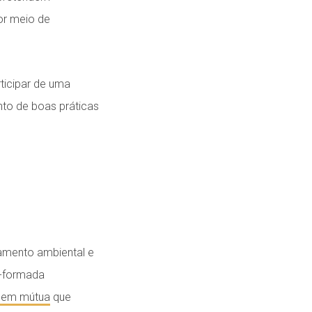
or meio de
rticipar de uma
to de boas práticas
ramento ambiental e
m-formada
agem mútua
que