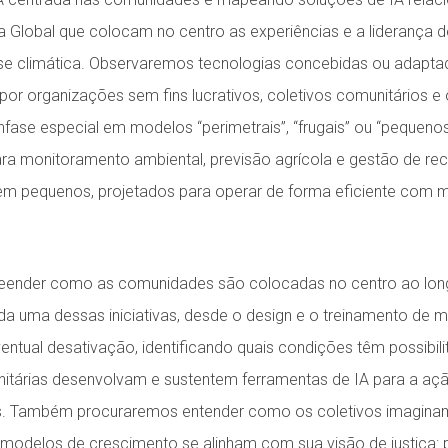
a Global que colocam no centro as experiências e a liderança d
se climática. Observaremos tecnologias concebidas ou adaptad
 por organizações sem fins lucrativos, coletivos comunitários 
ase especial em modelos “perimetrais”, “frugais” ou “pequeno
ra monitoramento ambiental, previsão agrícola e gestão de r
em pequenos, projetados para operar de forma eficiente com
nder como as comunidades são colocadas no centro ao long
da uma dessas iniciativas, desde o design e o treinamento de 
ntual desativação, identificando quais condições têm possibil
itárias desenvolvam e sustentem ferramentas de IA para a açã
os. Também procuraremos entender como os coletivos imaginam
 modelos de crescimento se alinham com sua visão de justiça: