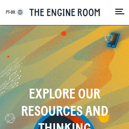
Skip
to
PT-BR
content
EXPLORE OUR
RESOURCES AND
THINKING