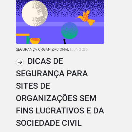
SEGURANÇA ORGANIZACIONAL
|
JUN 2026
APR
DICAS DE
SEGURANÇA PARA
C
SITES DE
P
ORGANIZAÇÕES SEM
S
FINS LUCRATIVOS E DA
E
SOCIEDADE CIVIL
I