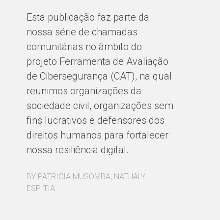
A
Esta publicação faz parte da
nossa série de chamadas
No
comunitárias no âmbito do
re
projeto Ferramenta de Avaliação
co
de Cibersegurança (CAT), na qual
vo
reunimos organizações da
ec
sociedade civil, organizações sem
sa
fins lucrativos e defensores dos
La
direitos humanos para fortalecer
nossa resiliência digital.
BY
BY PATRICIA MUSOMBA, NATHALY
ESPITIA