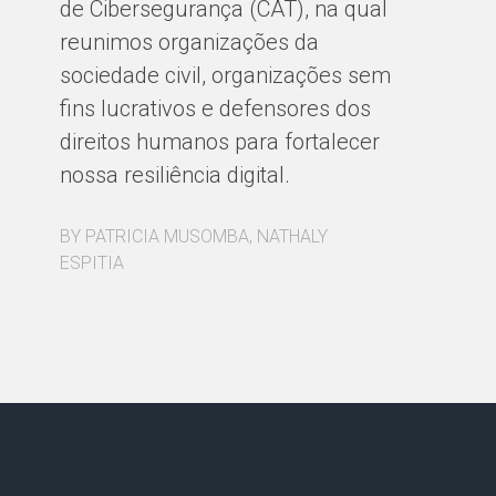
de Cibersegurança (CAT), na qual
De
reunimos organizações da
ma
sociedade civil, organizações sem
re
fins lucrativos e defensores dos
direitos humanos para fortalecer
BY
nossa resiliência digital.
BY PATRICIA MUSOMBA, NATHALY
ESPITIA