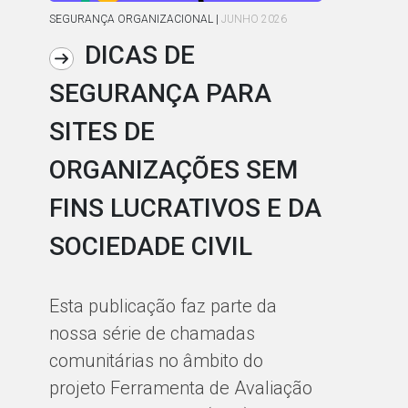
SEGURANÇA ORGANIZACIONAL
|
JUNHO 2026
JUS
DICAS DE
SEGURANÇA PARA
T
SITES DE
E
ORGANIZAÇÕES SEM
I
FINS LUCRATIVOS E DA
S
SOCIEDADE CIVIL
C
S
Esta publicação faz parte da
A
nossa série de chamadas
C
comunitárias no âmbito do
projeto Ferramenta de Avaliação