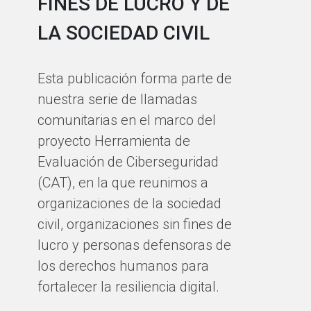
FINES DE LUCRO Y DE
O
LA SOCIEDAD CIVIL
J
L
Esta publicación forma parte de
H
nuestra serie de llamadas
D
comunitarias en el marco del
proyecto Herramienta de
A
Evaluación de Ciberseguridad
(CAT), en la que reunimos a
¿Q
organizaciones de la sociedad
ma
civil, organizaciones sin fines de
ha
lucro y personas defensoras de
los derechos humanos para
BY
fortalecer la resiliencia digital.
AL