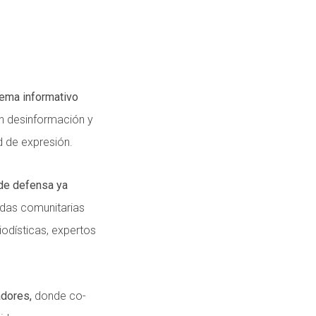
ema informativo
en desinformación y
ad de expresión.
 de defensa ya
adas comunitarias
iodísticas, expertos
adores,
donde co-