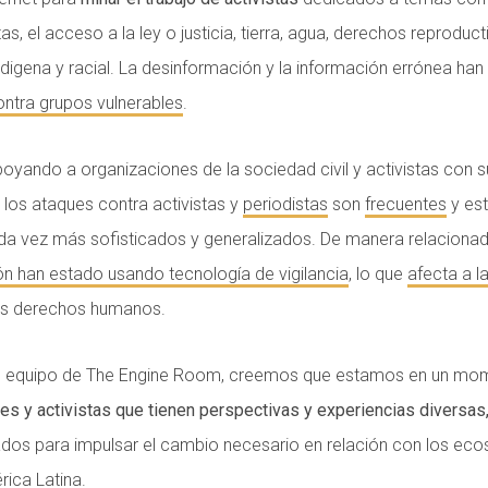
as, el acceso a la ley o justicia, tierra, agua, derechos reprodu
indigena y racial. La desinformación y la información errónea han
ontra grupos vulnerables
.
oyando a organizaciones de la sociedad civil y activistas con s
os ataques contra activistas y
periodistas
son
frecuentes
y es
a vez más sofisticados y generalizados. De manera relaciona
ón han estado usando tecnología de vigilancia
, lo que
afecta a l
los derechos humanos.
equipo de The Engine Room, creemos que estamos en un mome
nes y activistas que tienen perspectivas y experiencias diversas
lados para impulsar el cambio necesario en relación con los ec
rica Latina.