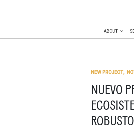
Skip
to
content
ABOUT
S
NEW PROJECT
,
NO
NUEVO P
ECOSIST
ROBUSTO 