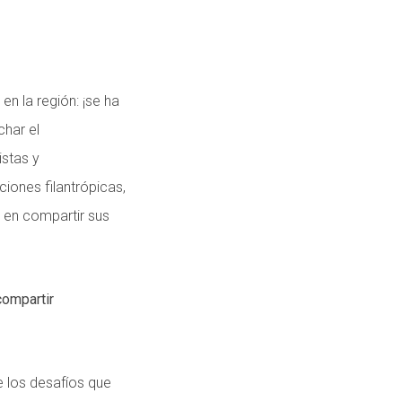
en la región: ¡se ha
char el
istas y
iones filantrópicas,
 en compartir sus
compartir
 los desafíos que