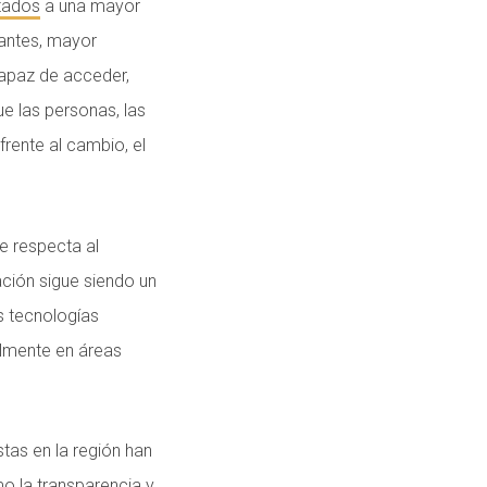
tados
a una mayor
tantes, mayor
capaz de acceder,
ue las personas, las
frente al cambio, el
e respecta al
ación sigue siendo un
as tecnologías
almente en áreas
tas en la región han
 la transparencia y