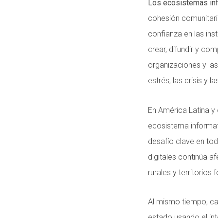
Los ecosistemas inf
cohesión comunitari
confianza en las ins
crear, difundir y co
organizaciones y l
estrés, las crisis y l
En América Latina y
ecosistema informati
desafío clave en tod
digitales continúa a
rurales y territorios 
Al mismo tiempo, ca
estado usando el in