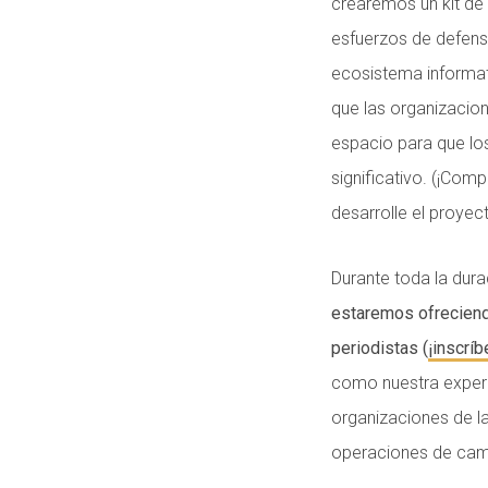
crearemos un kit de
esfuerzos de defensa
ecosistema informat
que las organizacio
espacio para que lo
significativo. (¡Co
desarrolle el proyect
Durante toda la dura
estaremos ofreciendo
periodistas (
¡inscríb
como nuestra experi
organizaciones de la
operaciones de cam