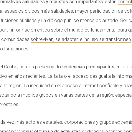
ormativos saludables y robustos son importantes:
están
conec
a, espacios cívicos más saludables, mayor participación de vo
tituciones públicas y un diálogo público menos polarizado. Ser 
mpartir información crítica sobre el mundo es fundamental para q
as comunidades
sobrevivan, se adapten e incluso se transformen
as disrupciones.
 el Caribe, hemos presenciado
tendencias preocupantes
en lo qu
vo en años recientes. La falta o el acceso desigual a la inform
a la región. La inequidad en el acceso a internet confiable y a l
fectando a muchos grupos en varias partes de la región, especi
forestales.
da vez más actores estatales, corporaciones y grupos extremis
ternet para
minar el trabajo de activistas
dedicados a temas como